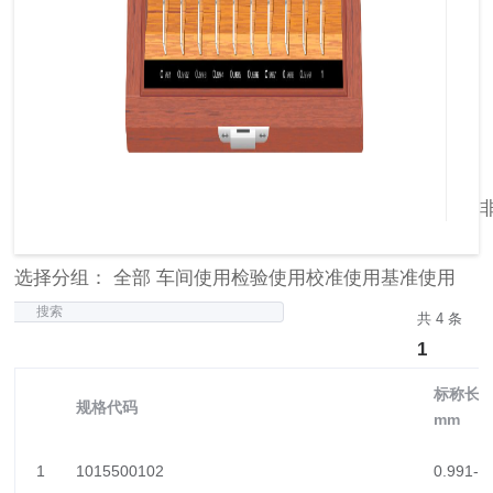
选择分组： 全部 车间使用检验使用校准使用基准使用
搜索
共 4 条
1
标称长度
规格代码
mm
1
1015500102
0.991-1