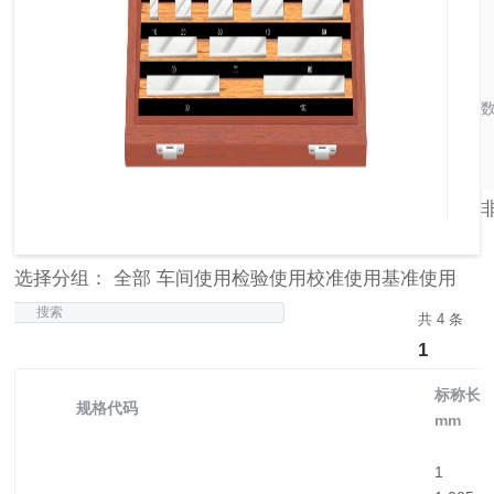
选择分组： 全部 车间使用检验使用校准使用基准使用
搜索
共 4 条
1
标称长度
规格代码
mm
1