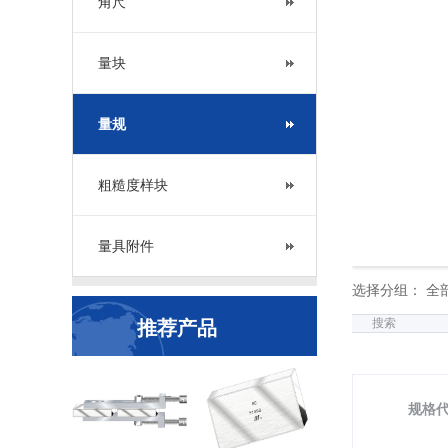
角尺
量块
量规
粗糙度样块
量具附件
选择分组： 全
搜索
推荐产品
规格