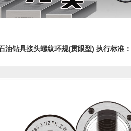
油钻具接头螺纹环规(贯眼型) 执行标准： API S