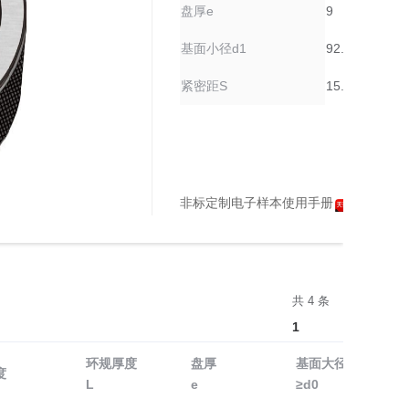
盘厚e
9
基面小径d1
92.472
紧密距S
15.875
非标定制电子样本使用手册
天猫购买
共 4 条
1
环规厚度
盘厚
基面大径
度
L
e
≥d0
d