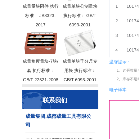
成量量块附件 执行
成量单块公制量块
1
10174
标准： JB3323-
执行标准： GB/T
2
10174
2017
6093-2001
3
10174
4
10174
成量角度量块-7块/
成量单块千分尺专
温馨提示：
套 执行标准：
用块 执行标准：
1、购买数量
2、库存不足
GB/T 22521-2008
GB/T 6093-2001
电子样本
联系我们
成量集团,成都成量工具有限公
司