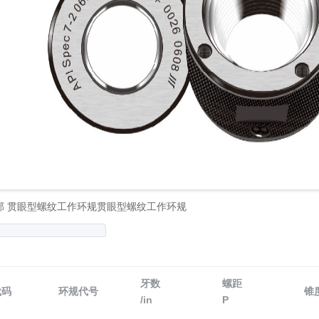
部 贯眼型螺纹工作环规贯眼型螺纹工作环规
牙数
螺距
代码
环规代号
锥
/in
P