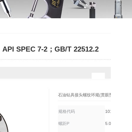
PEC 7-2；GB/T 22512.2
石油钻具接头螺纹环规(贯眼型)
规格代码
1017419022
螺距P
5.08