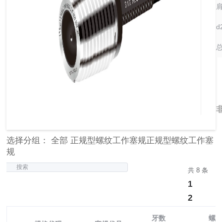
肩
d
总
选择分组： 全部 正规型螺纹工作塞规正规型螺纹工作塞
规
搜索
共 8 条
1
2
牙数
螺