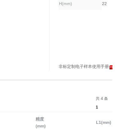
H(mm)
22
非标定制电子样本使用手册
天猫购买
共 4 条
1
精度
L1(mm)
(mm)