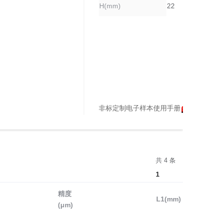
H(mm)
22
非标定制电子样本使用手册
天猫购买
共 4 条
1
精度
L1(mm)
(μm)