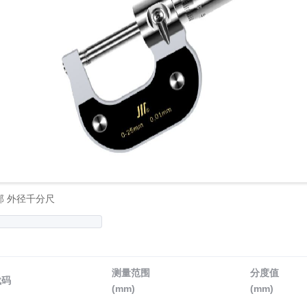
部 外径千分尺
测量范围
分度值
代码
(mm)
(mm)