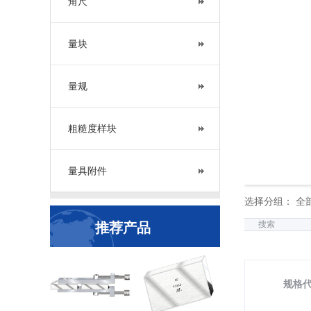
角尺
量块
量规
粗糙度样块
量具附件
选择分组： 全
搜索
推荐产品
规格