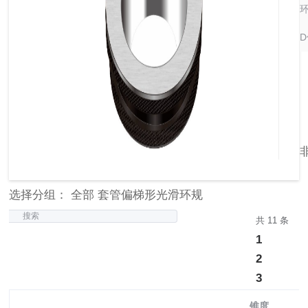
选择分组： 全部 套管偏梯形光滑环规
搜索
共 11 条
1
2
3
锥度