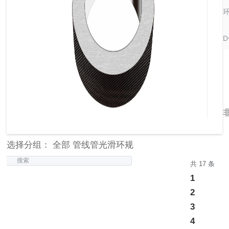
选择分组： 全部 管线管光滑环规
搜索
共 17 条
1
2
3
4