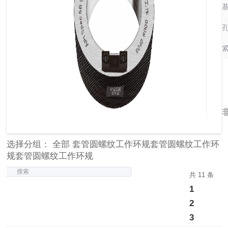
基
孔
选择分组： 全部 套管圆螺纹工作环规套管圆螺纹工作环
规套管圆螺纹工作环规
搜索
共 11 条
1
2
3