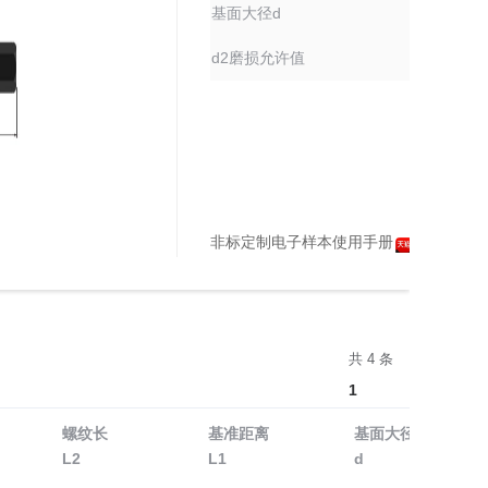
基面大径d
18.870
d2磨损允许值
18.018
非标定制电子样本使用手册
天猫购买
共 4 条
1
螺纹长
基准距离
基面大径
L2
L1
d