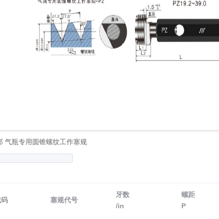
部 气瓶专用圆锥螺纹工作塞规
牙数
螺距
代码
塞规代号
/in
P