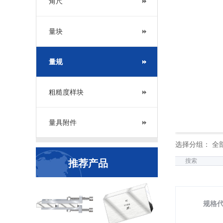
角尺
量块
量规
粗糙度样块
量具附件
选择分组： 全
搜索
推荐产品
规格