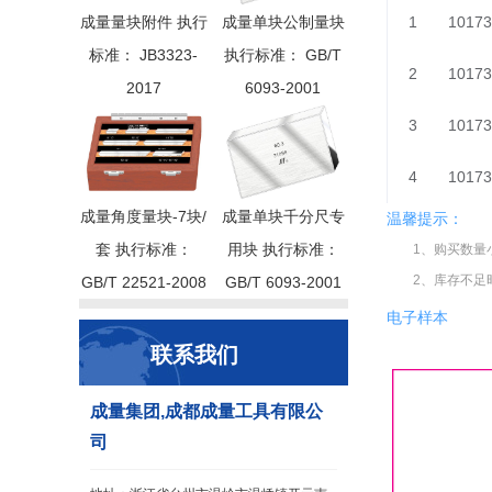
成量量块附件 执行
成量单块公制量块
1
10173
标准： JB3323-
执行标准： GB/T
2
10173
2017
6093-2001
3
10173
4
10173
成量角度量块-7块/
成量单块千分尺专
温馨提示：
套 执行标准：
用块 执行标准：
1、购买数量
2、库存不足
GB/T 22521-2008
GB/T 6093-2001
电子样本
联系我们
成量集团,成都成量工具有限公
司