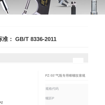
 GB/T 8336-2011
PZ-55°气瓶专用锥螺纹塞规
规格代码
1017350
螺距P
1.814