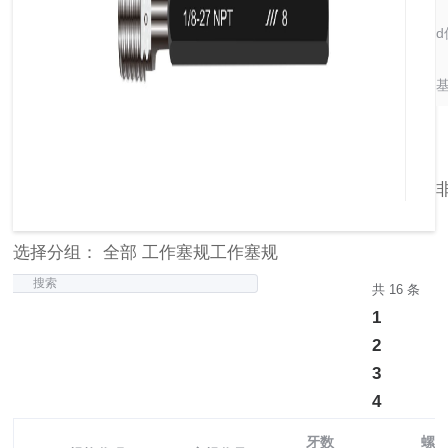
d
基
选择分组： 全部 工作塞规工作塞规
搜索
共 16 条
1
2
3
4
牙数
螺