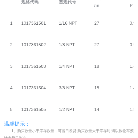
规格代码
塞规代号
/in
P
1
1017361501
1/16 NPT
27
0.9
2
1017361502
1/8 NPT
27
0.9
3
1017361503
1/4 NPT
18
1.4
4
1017361504
3/8 NPT
18
1.4
5
1017361505
1/2 NPT
14
1.8
温馨提示：
1、购买数量小于库存数量，可当日发货,购买数量大于库存时,请以购物车预
计出货日为准。