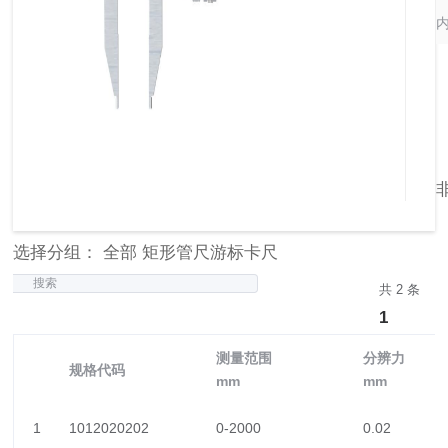
内
选择分组： 全部 矩形管尺游标卡尺
搜索
共 2 条
1
测量范围
分辨力
规格代码
mm
mm
1
1012020202
0-2000
0.02